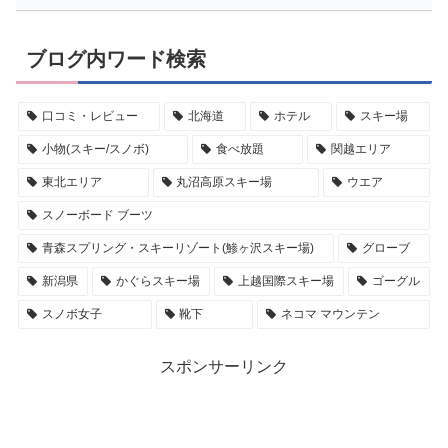
ブログ内ワード検索
口コミ・レビュー
北海道
ホテル
スキー場
小物(スキー/スノボ)
食べ放題
関越エリア
東北エリア
丸沼高原スキー場
ウエア
スノーボード ブーツ
青森スプリング・スキーリゾート(鯵ヶ沢スキー場)
グローブ
新潟県
かぐらスキー場
上越国際スキー場
ゴーグル
スノボ女子
靴下
ネコマ マウンテン
スポンサーリンク