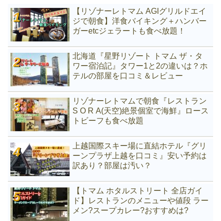
【リゾナーレトマム AGIグリルドエイ
ジで朝食】洋食バイキング＋ハンバー
ガーetcジェラートも食べ放題！
北海道『星野リゾート トマム ザ・タ
ワー宿泊記』タワー1と2の違いは？ホ
テルの部屋を口コミ＆レビュー
リゾナーレトマムで朝食『レストラン
S O R A(天空)絶景個室で海鮮』ロース
トビーフも食べ放題
上越国際スキー場に直結ホテル『グリ
ーンプラザ上越を口コミ』安い予約は
訳あり？部屋は汚い？
【トマム ホタルストリート 全店ガイ
ド】レストランのメニューや値段 ラー
メン?スープカレー?おすすめは?