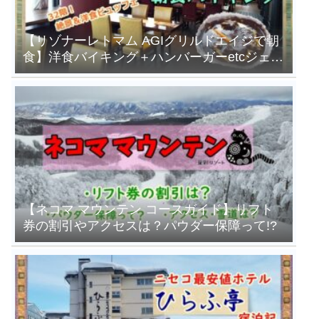
【リゾナーレトマム AGIグリルドエイジで朝
食】洋食バイキング＋ハンバーガーetcジェラ
ートも食べ放題！
【ネコマ マウンテン コースガイド】リフト
券の割引やアクセスは？パウダー保障って!?