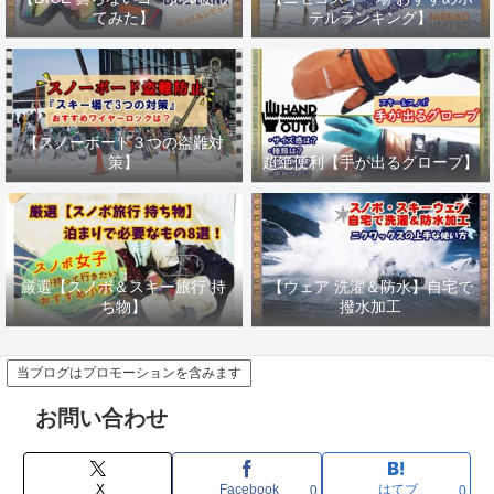
てみた】
テルランキング】
【スノーボード３つの盗難対
策】
超絶便利【手が出るグローブ】
厳選【スノボ＆スキー旅行 持
【ウェア 洗濯＆防水】自宅で
ち物】
撥水加工
当ブログはプロモーションを含みます
お問い合わせ
X
Facebook
はてブ
0
0