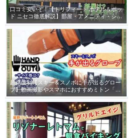
口コミ安いぞ！【トリフィート ホテル＆ポッ
ド ニセコ徹底解説】部屋・アメニティ・シャ
トルバスは？
超絶便利【スキー＆スノボに手が出るグロー
ブ】動画撮影やスマホにおすすめミトン「ハ
ンドアウトグローブ」