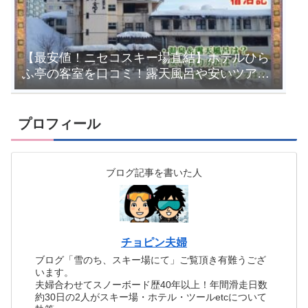
【最安値！ニセコスキー場直結】ホテルひら
ふ亭の客室を口コミ！露天風呂や安いツアー
を紹介
プロフィール
ブログ記事を書いた人
チョピン夫婦
ブログ「雪のち、スキー場にて」ご覧頂き有難うござ
います。
夫婦合わせてスノーボード歴40年以上！年間滑走日数
約30日の2人がスキー場・ホテル・ツールetcについて