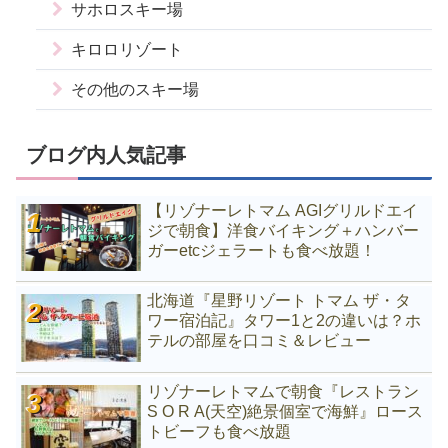
サホロスキー場
キロロリゾート
その他のスキー場
ブログ内人気記事
【リゾナーレトマム AGIグリルドエイ
ジで朝食】洋食バイキング＋ハンバー
ガーetcジェラートも食べ放題！
北海道『星野リゾート トマム ザ・タ
ワー宿泊記』タワー1と2の違いは？ホ
テルの部屋を口コミ＆レビュー
リゾナーレトマムで朝食『レストラン
S O R A(天空)絶景個室で海鮮』ロース
トビーフも食べ放題