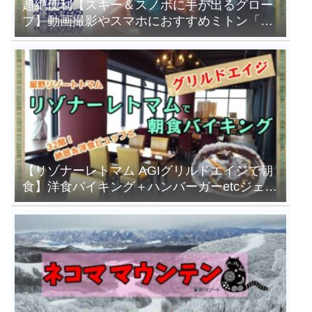
超絶便利【スキー＆スノボに手が出るグロー
ブ】動画撮影やスマホにおすすめミトン「ハ
ンドアウトグローブ」
【リゾナーレトマム AGIグリルドエイジで朝
食】洋食バイキング＋ハンバーガーetcジェラ
ートも食べ放題！