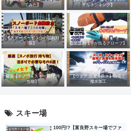
てみた】
テルランキング】
【スノーボード３つの盗難対
策】
超絶便利【手が出るグローブ】
厳選【スノボ＆スキー旅行 持
【ウェア 洗濯＆防水】自宅で
ち物】
撥水加工
スキー場
100円!?【富良野スキー場でファ
富良野スキー場