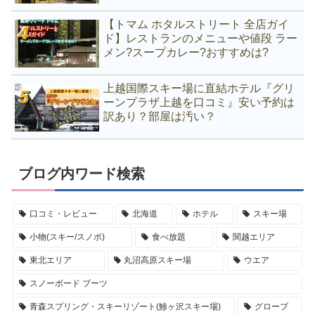
【トマム ホタルストリート 全店ガイ
ド】レストランのメニューや値段 ラー
メン?スープカレー?おすすめは?
上越国際スキー場に直結ホテル『グリ
ーンプラザ上越を口コミ』安い予約は
訳あり？部屋は汚い？
ブログ内ワード検索
口コミ・レビュー
北海道
ホテル
スキー場
小物(スキー/スノボ)
食べ放題
関越エリア
東北エリア
丸沼高原スキー場
ウエア
スノーボード ブーツ
青森スプリング・スキーリゾート(鯵ヶ沢スキー場)
グローブ