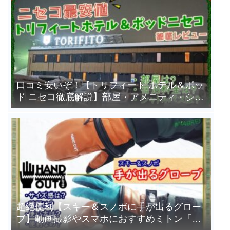
口コミ安いぞ！【トリフィート ホテル＆ポッ
ド ニセコ徹底解説】部屋・アメニティ・シャ
トルバスは？
超絶便利【スキー＆スノボに手が出るグロー
ブ】動画撮影やスマホにおすすめミトン「ハ