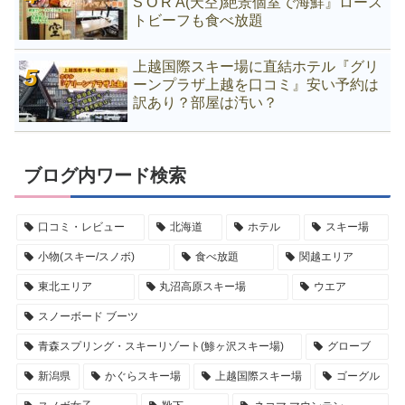
S O R A(天空)絶景個室で海鮮』ロース
トビーフも食べ放題
上越国際スキー場に直結ホテル『グリ
ーンプラザ上越を口コミ』安い予約は
訳あり？部屋は汚い？
ブログ内ワード検索
口コミ・レビュー
北海道
ホテル
スキー場
小物(スキー/スノボ)
食べ放題
関越エリア
東北エリア
丸沼高原スキー場
ウエア
スノーボード ブーツ
青森スプリング・スキーリゾート(鯵ヶ沢スキー場)
グローブ
新潟県
かぐらスキー場
上越国際スキー場
ゴーグル