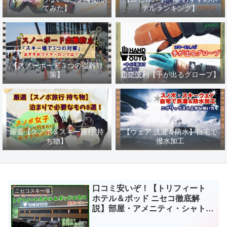
てみた】
テルランキング】
【スノーボード３つの盗難対
策】
超絶便利【手が出るグローブ】
厳選【スノボ＆スキー旅行 持
【ウェア 洗濯＆防水】自宅で
ち物】
撥水加工
口コミ安いぞ！【トリフィート
ニセコスキー場
ホテル＆ポッド ニセコ徹底解
説】部屋・アメニティ・シャトル
バスは？