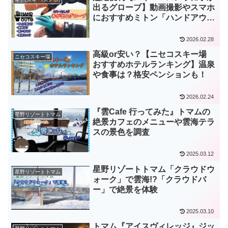
出るグローブ】動画撮影やスマホ
におすすめミトン「ハンドアウト
グローブ」
2026.02.28
高級or安い？【ニセコスキー場
ニセコスキー場
おすすめホテルランキング】温泉
や食事は？格安ペンションも！
2026.02.24
『雲Cafe 行ってみた』トマムの
星野リゾートトマム
絶景カフェのメニューや雲海テラ
スの景色を調査
2025.03.12
星野リゾートトマム「クラウドウ
星野リゾートトマム
ォーク」で雲海!?「クラウドバ
ー」で絶景を体験
2025.03.10
トマム『アイスヴィレッジ』ジッ